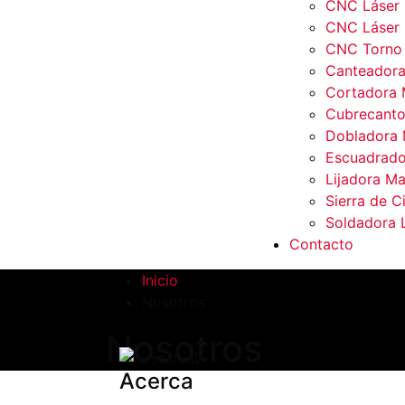
CNC Láser 
CNC Láser
CNC Torno
Canteadora
Cortadora 
Cubrecanto
Dobladora 
Escuadrado
Lijadora Ma
Sierra de C
Soldadora 
Contacto
Inicio
Nosotros
Nosotros
Acerca