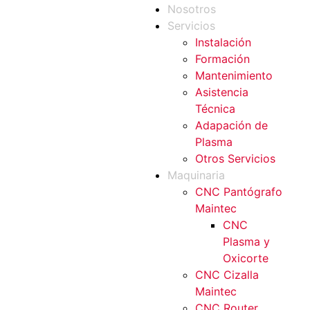
Nosotros
Servicios
Instalación
Formación
Mantenimiento
Asistencia
Técnica
Adapación de
Plasma
Otros Servicios
Maquinaria
CNC Pantógrafo
Maintec
CNC
Plasma y
Oxicorte
CNC Cizalla
Maintec
CNC Router