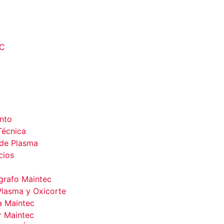
nto
Técnica
de Plasma
cios
rafo Maintec
lasma y Oxicorte
a Maintec
 Maintec