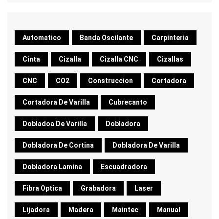
Automatico
Banda Oscilante
Carpinteria
Cinta
Cizalla
Cizalla CNC
Cizallas
CNC
CO2
Construccion
Cortadora
Cortadora De Varilla
Cubrecanto
Dobladoa De Varilla
Dobladora
Dobladora De Cortina
Dobladora De Varilla
Dobladora Lamina
Escuadradora
Fibra Optica
Grabadora
Laser
Lijadora
Madera
Maintec
Manual