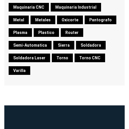
Maquinaria CNC
Maquinaria Industrial
Metal
Metales
Oxicorte
Pantografo
Plasma
Plastico
Router
Semi-Automatica
Sierra
Soldadora
Soldadora Laser
Torno
Torno CNC
Varilla