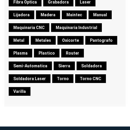
Fibra Optica
Grabadora
Laser
Lijadora
Madera
Maintec
Manual
Maquinaria CNC
Maquinaria Industrial
Metal
Metales
Oxicorte
Pantografo
Plasma
Plastico
Router
Semi-Automatica
Sierra
Soldadora
Soldadora Laser
Torno
Torno CNC
Varilla