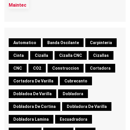
Automatico
Banda Oscilante
Carpinteria
Cinta
Cizalla
Cizalla CNC
Cizallas
CNC
CO2
Construccion
Cortadora
Cortadora De Varilla
Cubrecanto
Dobladoa De Varilla
Dobladora
Dobladora De Cortina
Dobladora De Varilla
Dobladora Lamina
Escuadradora