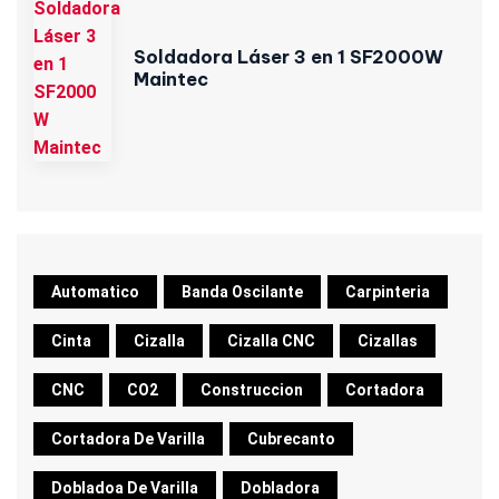
Soldadora Láser 3 en 1 SF2000W
Maintec
Automatico
Banda Oscilante
Carpinteria
Cinta
Cizalla
Cizalla CNC
Cizallas
CNC
CO2
Construccion
Cortadora
Cortadora De Varilla
Cubrecanto
Dobladoa De Varilla
Dobladora