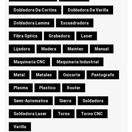
Dobladora De Cortina
Dobladora De Varilla
Dobladora Lamina
Escuadradora
Fibra Optica
Grabadora
Laser
Lijadora
Madera
Maintec
Manual
Maquinaria CNC
Maquinaria Industrial
Metal
Metales
Oxicorte
Pantografo
Plasma
Plastico
Router
Semi-Automatica
Sierra
Soldadora
Soldadora Laser
Torno
Torno CNC
Varilla